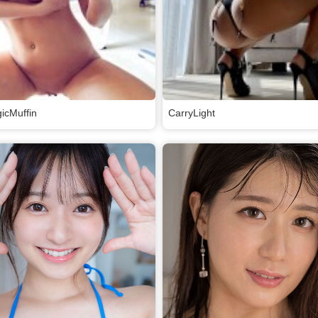
icMuffin
CarryLight