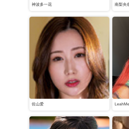
神波多一花
南梨央
佐山爱
LeahM