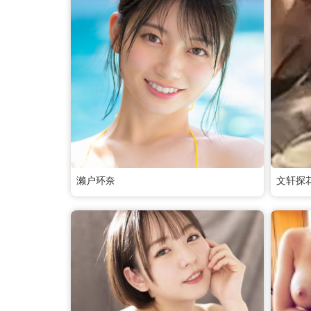
濑户环奈
文轩探