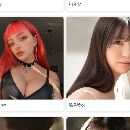
奈
初音实
eow
黑岛玲衣