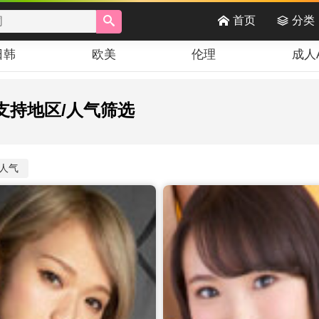
首页
分类
日韩
欧美
伦理
成人A
支持地区/人气筛选
人气