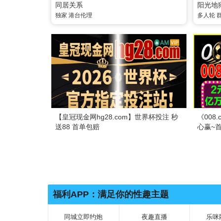
同居关系
阳光地狱
独家
港台伦理
多人轮
【皇冠现金网hg28.com】世界杯投注 秒
《008
送88 首单包赔
心赢~
福利APP：满足你的性趣主题
同城立即约炮
夜趣直播
乐咪