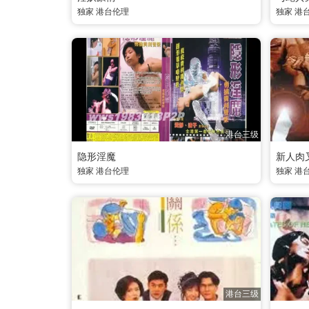
独家
港台伦理
独家
港
港台三级
隐形淫魔
新人肉
独家
港台伦理
独家
港
港台三级