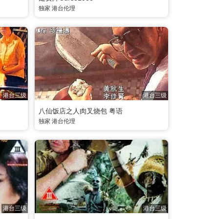
独家
港台伦理
港台三级
港台三级
八仙饭店之人肉叉烧包 粤语
独家
港台伦理
港台三级
港台三级