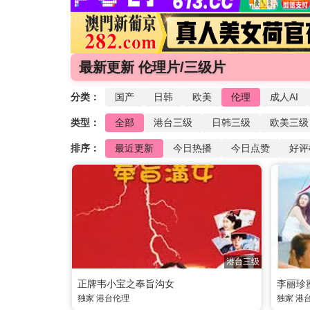
最新更新 伦理片/三级片
分类：
国产
日韩
欧美
伦理
成人AI
类型：
全部
港台三级
日韩三级
欧美三级
排序：
最近更新
今日热播
今日点赞
好评
港台三级
正牌韦小宝之奉旨沟女
李丽珍蜜
独家
港台伦理
独家
港