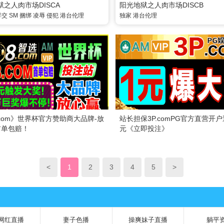
之人肉市场DISCA
阳光地狱之人肉市场DISCB
群交
SM
捆绑
凌辱
侵犯
港台伦理
独家
港台伦理
.com》世界杯官方赞助商大品牌-放
站长担保3P.comPG官方直营开户
首单包赔！
元《立即投注》
<
1
2
3
4
5
>
网红直播
妻子色播
操爽妹子直播
躺平