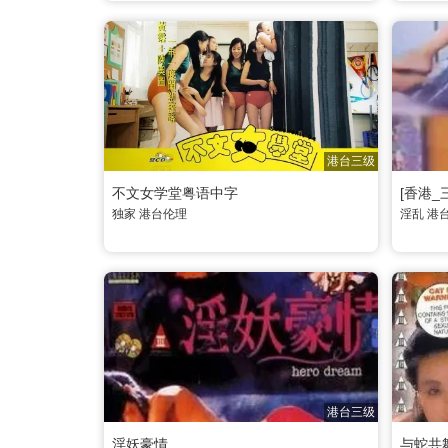
港台三级
不文女学堂粤语中字
[香港_
独家
港台伦理
淫乱
港
港台三级
淫妖豪情
与蛇共